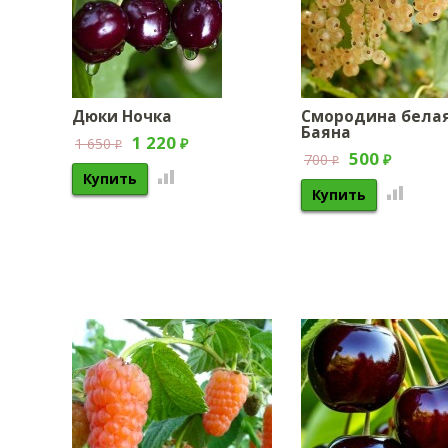
Дюки Ночка
Смородина бела
Баяна
1 220
1 650
₽
₽
500
700
₽
₽