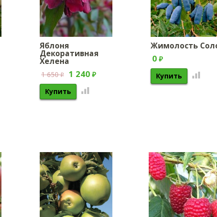
Яблоня
Жимолость Сол
Декоративная
0
Хелена
₽
1 240
1 650
₽
₽