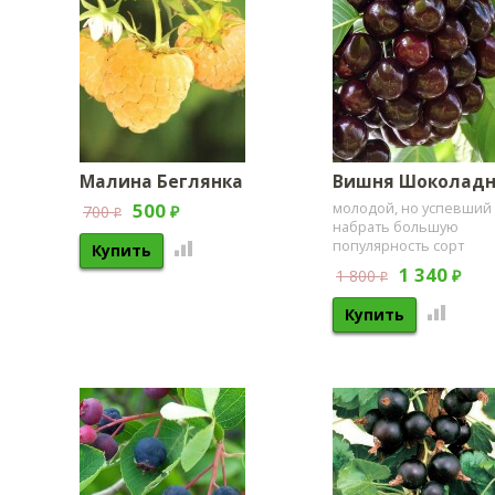
Малина Беглянка
Вишня Шоколад
500
молодой, но успевший
700
₽
₽
набрать большую
популярность сорт
1 340
1 800
₽
₽