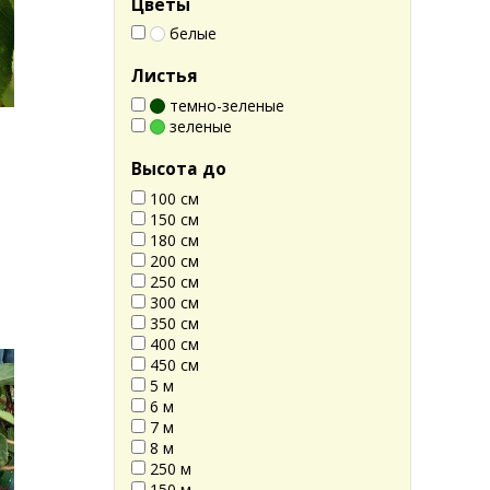
Цветы
белые
Листья
темно-зеленые
зеленые
Высота до
100 см
150 см
180 см
200 см
250 см
300 см
350 см
400 см
450 см
5 м
6 м
7 м
8 м
250 м
150 м