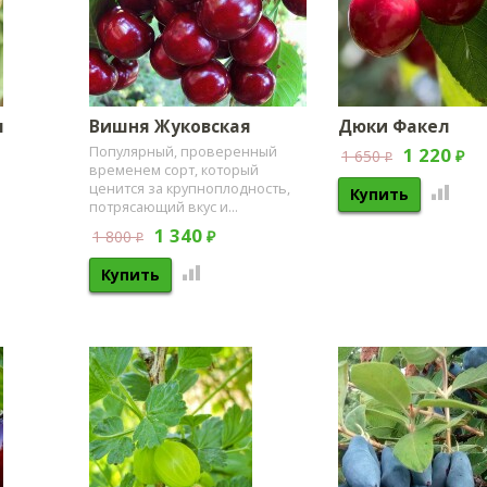
я
Вишня Жуковская
Дюки Факел
1 220
Популярный, проверенный
1 650
₽
₽
временем сорт, который
ценится за крупноплодность,
потрясающий вкус и...
1 340
1 800
₽
₽