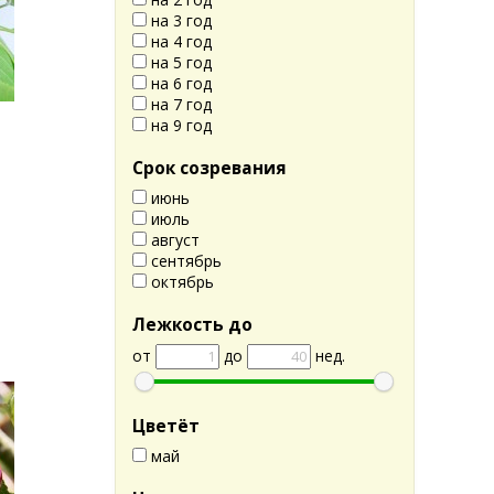
на 3 год
на 4 год
на 5 год
на 6 год
на 7 год
на 9 год
Срок созревания
июнь
июль
август
сентябрь
октябрь
Лежкость до
от
до
нед.
Цветёт
май