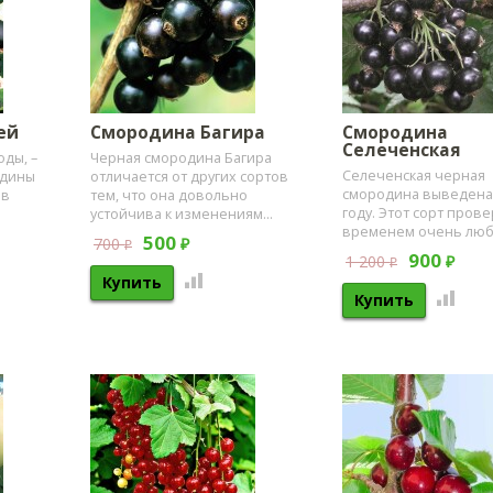
ей
Смородина Багира
Смородина
Селеченская
оды, –
Черная смородина Багира
​Селеченская черная
одины
отличается от других сортов
смородина выведена 
 в
тем, что она довольно
году. Этот сорт пров
устойчива к изменениям...
временем очень люби
500
700
₽
₽
900
1 200
₽
₽