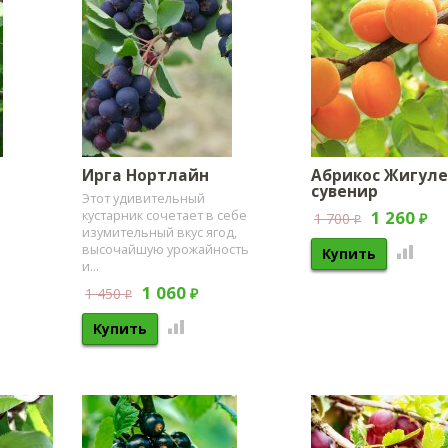
Ирга Нортлайн
Абрикос Жигуле
сувенир
Этот удивительный
1 260
кустарник сочетает в себе
1 700
₽
₽
изумительный вкус ягод,
высочайшую урожайность
и...
1 060
1 450
₽
₽