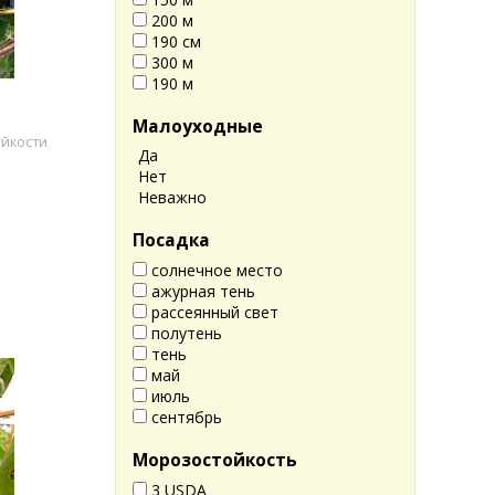
200 м
190 см
300 м
190 м
Малоуходные
ойкости
Да
Нет
Неважно
Посадка
солнечное место
ажурная тень
рассеянный свет
полутень
тень
май
июль
сентябрь
Морозостойкость
3 USDA