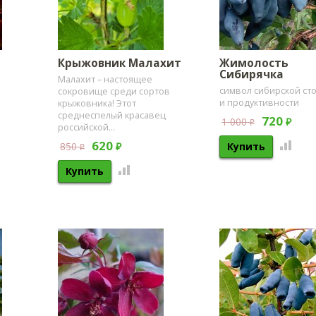
Крыжовник Малахит
Жимолость
Сибирячка
Малахит – настоящее
символ сибирской ст
сокровище среди сортов
и продуктивности
крыжовника! Этот
среднеспелый красавец
720
1 000
₽
₽
российской...
620
850
₽
₽