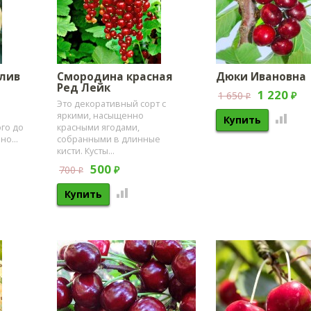
лив
Смородина красная
Дюки Ивановна
Ред Лейк
1 220
1 650
₽
₽
Это декоративный сорт с
яркими, насыщенно
го до
красными ягодами,
но...
собранными в длинные
кисти. Кусты...
500
700
₽
₽