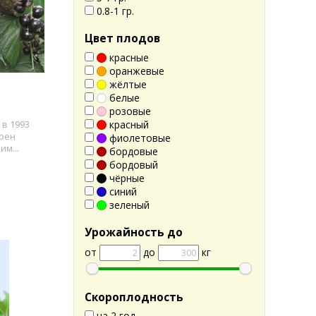
0.8-1 гр.
Цвет плодов
красные
оранжевые
жёлтые
белые
розовые
красный
в 1993
ерен
фиолетовые
м...
бордовые
бордовый
чёрные
синий
зеленый
Урожайность до
от
до
кг
Скороплодность
на 2 год