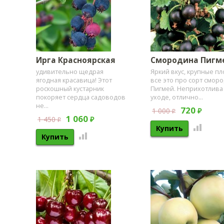
Ирга Красноярская
Смородина Пигм
удивительно щедрая
​Яркий вкус, крупные пл
ягодная красавица! Этот
все это про сорт смор
роскошный кустарник
Пигмей. Неприхотлива
покоряет сердца садоводов
уходе, отлично...
не...
720
1 000
₽
₽
1 060
1 450
₽
₽