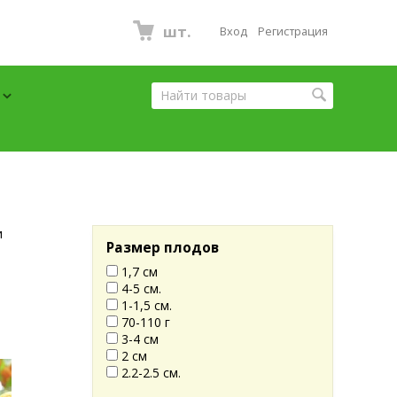
шт.
Вход
Регистрация
и
Размер плодов
1,7 см
4-5 см.
1-1,5 см.
70-110 г
3-4 см
2 см
2.2-2.5 см.