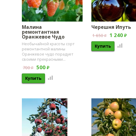
Малина
Черешня Ипуть
ремонтантная
1 240
1 650
Оранжевое Чудо
₽
₽
​Необычайной красоты сорт
ремонтантной малины
Оранжевое чудо порадует
своими прекрасными...
500
700
₽
₽