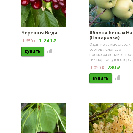
Черешня Веда
Яблоня Белый На
(Папировка)
1 240
1 650
₽
₽
Один из самых старых
сортов яблонь, о
происхождении которо
сих пор ведутся споры, 
780
1 050
₽
₽