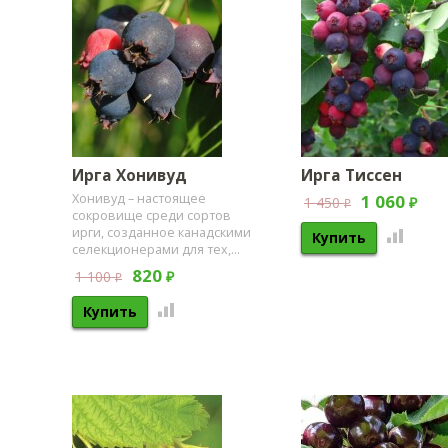
Ирга Хонивуд
Ирга Тиссен
1 060
​Хонивуд – настоящее
1 450
₽
₽
сокровище среди сортов
ирги, созданное канадскими
селекционерами для тех,...
820
1 100
₽
₽