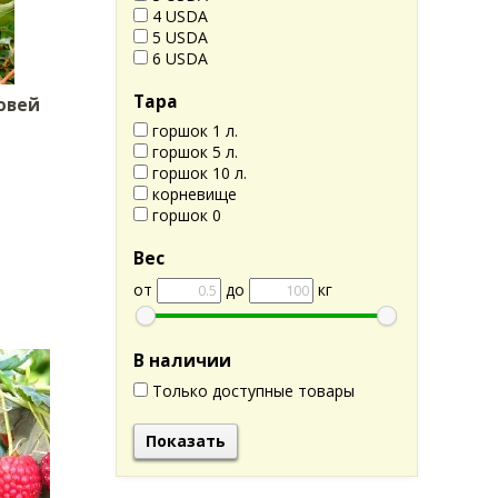
4 USDA
5 USDA
6 USDA
Тара
овей
горшок 1 л.
горшок 5 л.
горшок 10 л.
корневище
горшок 0
Вес
от
до
кг
В наличии
Только доступные товары