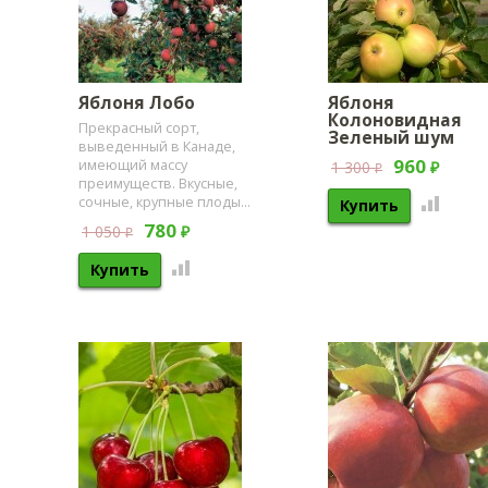
Яблоня Лобо
Яблоня
Колоновидная
Прекрасный сорт,
Зеленый шум
выведенный в Канаде,
960
имеющий массу
1 300
₽
₽
преимуществ. Вкусные,
сочные, крупные плоды...
780
1 050
₽
₽