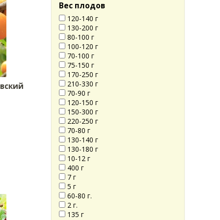
Вес плодов
120-140 г
130-200 г
80-100 г
100-120 г
70-100 г
75-150 г
170-250 г
210-330 г
вский
70-90 г
120-150 г
150-300 г
220-250 г
70-80 г
130-140 г
130-180 г
10-12 г
400 г
7 г
5 г
60-80 г.
2 г.
135 г