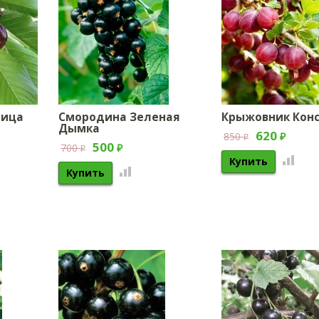
ница
Смородина Зеленая
Крыжовник Кон
Дымка
620
850
₽
₽
500
700
₽
₽