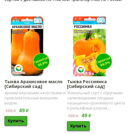
Тыква Арахисовое масло
Тыква Россиянка
[Сибирский сад]
[Сибирский сад]
яркими вкусовыми качествами и
Уникальный сорт с округлыми
привлекательным внешним
чалмовидными плодами
видом
насыщенно-оранжевого цвета
и рельефным узором....
49
100
₽
₽
49
100
₽
₽