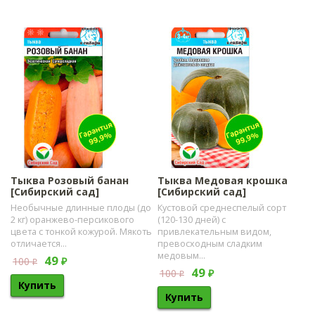
Тыква Розовый банан
Тыква Медовая крошка
[Сибирский сад]
[Сибирский сад]
Необычные длинные плоды (до
Кустовой среднеспелый сорт
2 кг) оранжево-персикового
(120-130 дней) с
цвета с тонкой кожурой. Мякоть
привлекательным видом,
отличается...
превосходным сладким
медовым...
49
100
₽
₽
49
100
₽
₽