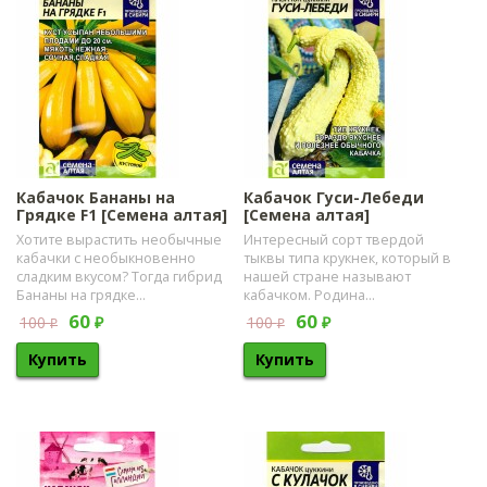
Кабачок Бананы на
Кабачок Гуси-Лебеди
Грядке F1 [Семена алтая]
[Семена алтая]
Хотите вырастить необычные
​Интересный сорт твердой
кабачки с необыкновенно
тыквы типа крукнек, который в
сладким вкусом? Тогда гибрид
нашей стране называют
Бананы на грядке...
кабачком. Родина...
60
60
100
100
₽
₽
₽
₽