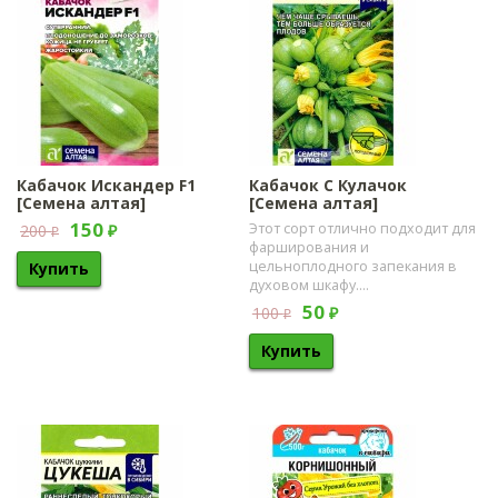
Кабачок Искандер F1
Кабачок С Кулачок
[Семена алтая]
[Семена алтая]
150
​Этот сорт отлично подходит для
200
₽
₽
фарширования и
цельноплодного запекания в
духовом шкафу....
50
100
₽
₽