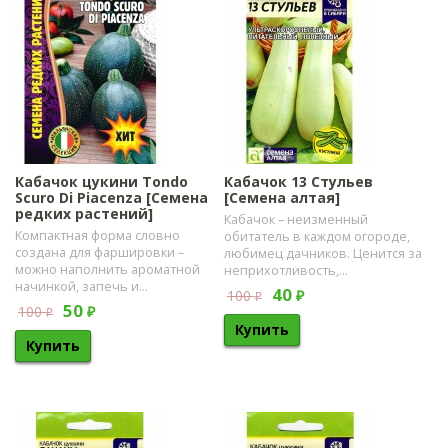
Кабачок цукини Tondo
Кабачок 13 Стульев
Scuro Di Piacenza [Семена
[Семена алтая]
редких растений]
​Кабачок – неизменный
Компактная форма словно
обитатель в каждом огороде,
создана для фаршировки –
любимец дачников. Ценится за
можно наполнить ароматной
неприхотливость,...
начинкой, запечь и...
40
100
₽
₽
50
100
₽
₽