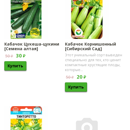
Кабачок Цукеша-цукини
Кабачок Корнишонный
[Семена алтая]
[Сибирский Сад]
30
Этот уникальный сорт выведен
50
₽
₽
специально для тех, кто ценит
компактные хрустящие плоды,
которые...
20
50
₽
₽