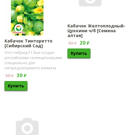
Кабачок Желтоплодный-
Цуккини ч/б [Семена
алтая]
Кабачок Тинторетто
20
50
₽
₽
[Сибирский Сад]
Этот гибрид F1 был создан
российскими селекционерами
специально для
непредсказуемого климата.
30
50
₽
₽