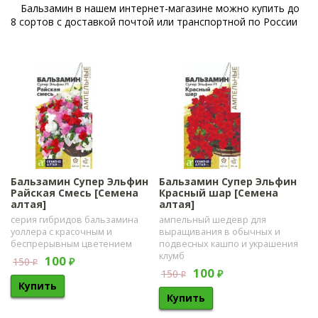
Бальзамин в нашем интернет-магазине можно купить до
8 сортов с доставкой почтой или транспортной по России
Бальзамин Супер Эльфин
Бальзамин Супер Эльфин
Райская Смесь [Семена
Красный шар [Семена
алтая]
алтая]
серия гибридов бальзамина
ампельный шедевр для
уоллера с красочным и
выращивания в обычных и
беспрерывным цветением
подвесных кашпо и украшения
клумб
100
150
₽
₽
100
150
₽
₽