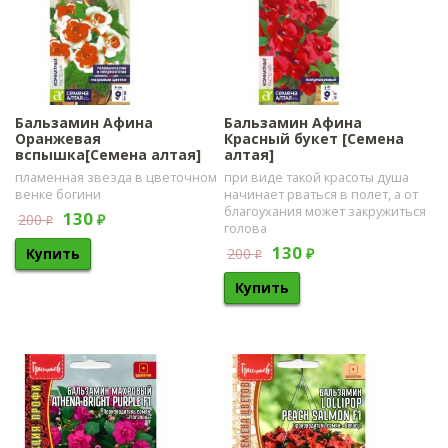
Бальзамин Афина
Бальзамин Афина
Оранжевая
Красный букет [Семена
вспышка[Семена алтая]
алтая]
пламенная звезда в цветочном
при виде такой красоты душа
венке богини
начинает рваться в полет, а от
благоухания может закружиться
130
200
₽
₽
голова
130
200
₽
₽