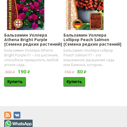
Бальзамин Уоллера
Бальзамин Уоллера
Athena Bright Purple
Lollipop Peach Salmon
[Семена редких растений]
[Семена редких растений]
Бальзамин Уоллера Athena
Бальзамин Уоллера Lollipop
Bright Purple F1 – это растение,
Peach Salmon F1 – это
способное превратить любой
изысканное украшение сада
уголок сада...
или балкона, которое...
190
80
300
150
₽
₽
₽
₽