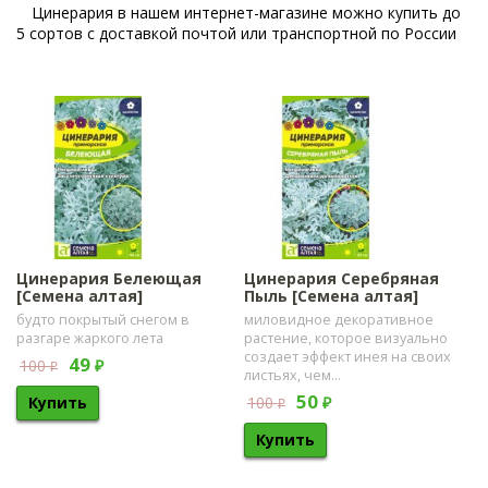
Цинерария в нашем интернет-магазине можно купить до
5 сортов с доставкой почтой или транспортной по России
Цинерария Белеющая
Цинерария Серебряная
[Семена алтая]
Пыль [Семена алтая]
будто покрытый снегом в
миловидное декоративное
разгаре жаркого лета
растение, которое визуально
создает эффект инея на своих
49
100
₽
₽
листьях, чем...
50
100
₽
₽