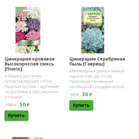
Цинерария кровавая
Цинерария Серебряная
Высокорослая смесь
Пыль [Гавриш]
[Поиск]
Миловидный декоративный
изящное растение,
однолетник (до 20 см).
представляющее собой
Привлекает внимание
пышные кустики с крупными
необычной специфической...
соцветиями всевозможных
30
50
₽
₽
оттенков
50
100
₽
₽