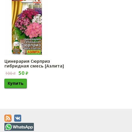
Цинерария Сюрприз
гибридная смесь [Аэлита]
50
100
₽
₽