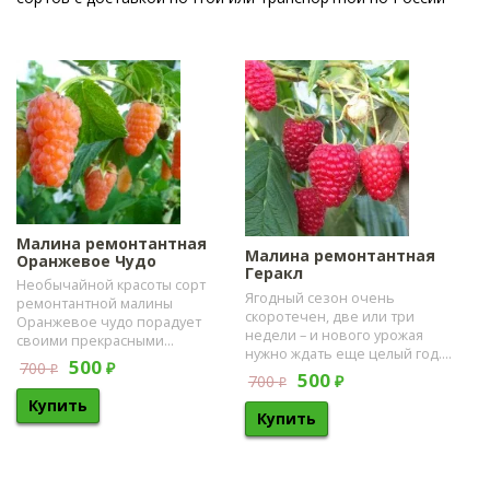
Малина ремонтантная
Малина ремонтантная
Оранжевое Чудо
Геракл
​Необычайной красоты сорт
Ягодный сезон очень
ремонтантной малины
скоротечен, две или три
Оранжевое чудо порадует
недели – и нового урожая
своими прекрасными...
нужно ждать еще целый год....
500
700
₽
₽
500
700
₽
₽