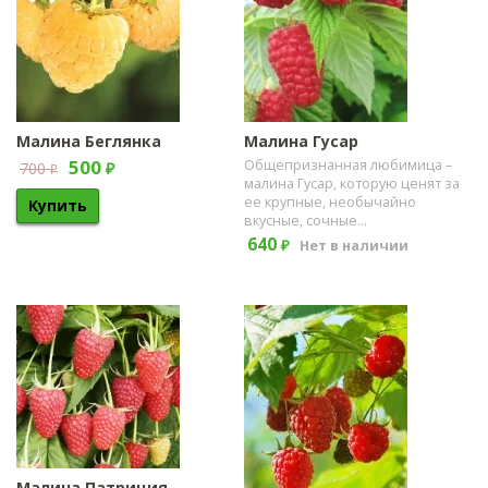
Малина Беглянка
Малина Гусар
500
Общепризнанная любимица –
700
₽
₽
малина Гусар, которую ценят за
ее крупные, необычайно
вкусные, сочные...
640
Нет в наличии
₽
Малина Патриция